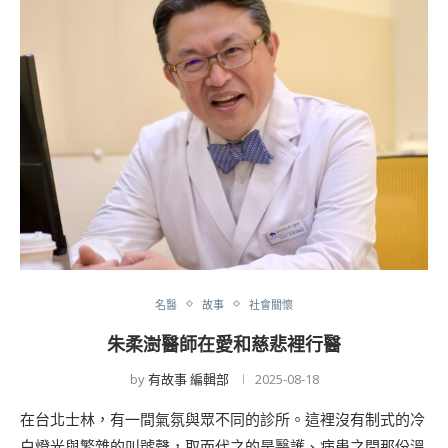
名醫
故事
社會關懷
朱柔澍醫師在愛和慈悲裡行醫
by
有故事 編輯部
2025-08-18
在台北士林，有一間氣氛與眾不同的診所。這裡沒有制式的冷
白燈光與繁雜的叫號聲，取而代之的是醫護、病患之間那份溫