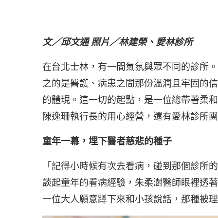
文／邱文通 照片／林建榮、愛林診所
在台北士林，有一間氣氛與眾不同的診所。
之的是醫護、病患之間那份溫潤且牢固的信
的體現。這一切的起點，是一位總帶著柔和
陳逸珊執行長的用心經營，還有愛林診所團
童年一幕，埋下醫者慈悲的種子
「記得小時候有次去看病，碰到那個診所的
談起童年的看病經驗，朱柔澍醫師眼裡透著
一位大人願意蹲下來和小孩說話，那種被理