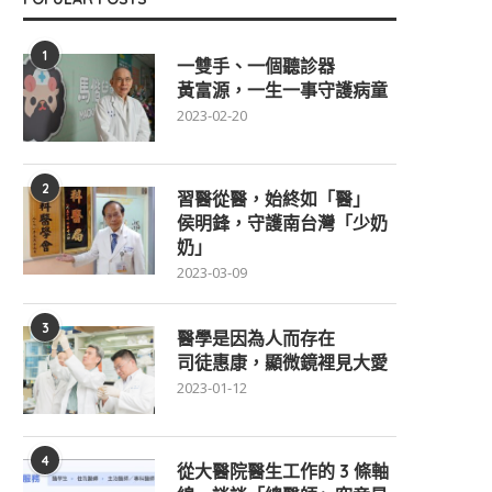
1
一雙手、一個聽診器
黃富源，一生一事守護病童
2023-02-20
2
習醫從醫，始終如「醫」
侯明鋒，守護南台灣「少奶
奶」
2023-03-09
3
醫學是因為人而存在
司徒惠康，顯微鏡裡見大愛
2023-01-12
4
從大醫院醫生工作的 3 條軸