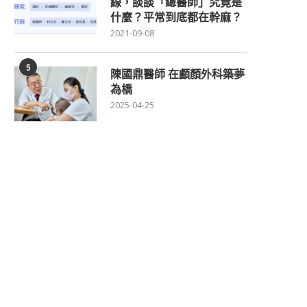
線，談談「總醫師」究竟是
什麼？平常到底都在幹麻？
2021-09-08
5
陳國鼎醫師 在顱顏外科築夢
為橋
2025-04-25