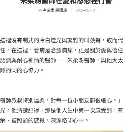
朱柔澍醫師在愛和慈悲裡行醫
by
有故事 編輯部
2025-08-18
這裡沒有制式的冷白燈光與繁雜的叫號聲，取而代
任。在這裡，看病是治癒病痛，更是關於愛與信任
語調與耐心神情的醫師——朱柔澍醫師，與他太太
隊的同的心協力。
醫師叔叔特別溫柔，對每一位小朋友都很細心。」
光。他清楚記得，那是他人生中第一次感受到，有
解、被照顧的感覺，深深烙印心中。