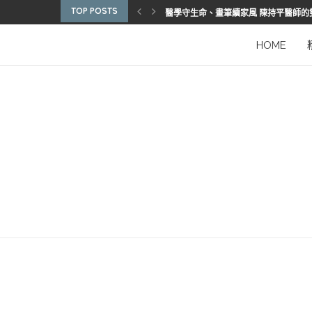
TOP POSTS
博惠生技引進台灣首部組織碎化刀
2025優秀護理人員表揚 看見疫後醫護
陳進堂醫師 榮獲玉鳳國際健康識能獎
從臨床到國際舞台 江秉穎醫師的睡眠醫
預防醫學的行動者 林鶴雄的人文醫路
陳曾基院長：從紅榜少年到偏鄉醫院守
臺灣腦健康協會學術研討會 腦疾權威重
謝瑞坤醫師：全人醫療的推手
HOME