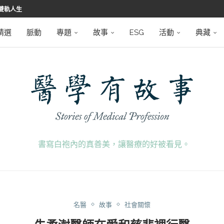
堅韌
學之路
望者
磅登場
精選
脈動
專題
故事
ESG
活動
典藏
書寫白袍內的真善美，讓醫療的好被看見。
名醫
故事
社會關懷