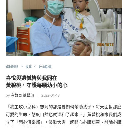
卓越醫術
故事
社會關懷
喜悅與遺憾皆與我同在
黃碧桃，守護每顆幼小的心
by
有故事 編輯部
2022-01-13
「我主攻小兒科，想到的都是要如何幫助孩子，每天面對那麼
可愛的生命，態度自然也就溫和了起來。」黃碧桃和家長們成
立了「開心俱樂部」，鼓勵大家一起關心心臟病童、討論心臟