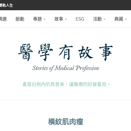
雙軌人生
堅韌
學之路
望者
磅登場
精選
脈動
專題
故事
ESG
活動
典藏
書寫白袍內的真善美，讓醫療的好被看見。
橫紋肌肉瘤