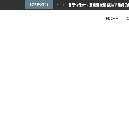
TOP POSTS
醫學守生命、畫筆續家風 陳持平醫師的
博惠生技引進台灣首部組織碎化刀
2025優秀護理人員表揚 看見疫後醫護
陳進堂醫師 榮獲玉鳳國際健康識能獎
從臨床到國際舞台 江秉穎醫師的睡眠醫
預防醫學的行動者 林鶴雄的人文醫路
陳曾基院長：從紅榜少年到偏鄉醫院守
臺灣腦健康協會學術研討會 腦疾權威重
謝瑞坤醫師：全人醫療的推手
HOME