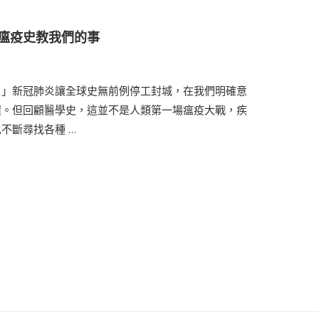
瘟疫史教我們的事
。」新冠肺炎讓全球史無前例停工封城，在我們明確意
環。但回顧醫學史，這並不是人類第一場瘟疫大戰，疾
不斷尋找各種 …