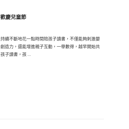
前歡慶兒童節
天持續不斷地花一點時間陪孩子讀書，不僅能夠刺激嬰
養創造力，還能增進親子互動，一舉數得，越早開始共
孩子讀書，孩 …