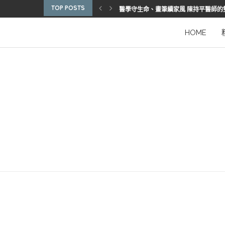
TOP POSTS
醫學守生命、畫筆續家風 陳持平醫師的
博惠生技引進台灣首部組織碎化刀
2025優秀護理人員表揚 看見疫後醫護
陳進堂醫師 榮獲玉鳳國際健康識能獎
從臨床到國際舞台 江秉穎醫師的睡眠醫
預防醫學的行動者 林鶴雄的人文醫路
陳曾基院長：從紅榜少年到偏鄉醫院守
臺灣腦健康協會學術研討會 腦疾權威重
謝瑞坤醫師：全人醫療的推手
HOME