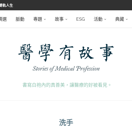
雙軌人生
堅韌
學之路
望者
磅登場
精選
脈動
專題
故事
ESG
活動
典藏
書寫白袍內的真善美，讓醫療的好被看見。
洗手