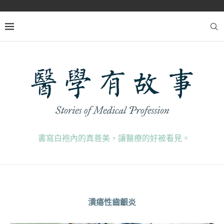
書寫白袍內的真善美，讓醫療的好被看見。
潰瘍性齒齦炎