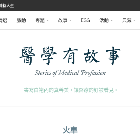
雙軌人生
堅韌
學之路
望者
磅登場
精選
脈動
專題
故事
ESG
活動
典藏
書寫白袍內的真善美，讓醫療的好被看見。
火車