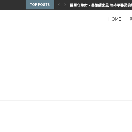
TOP POSTS
醫學守生命、畫筆續家風 陳持平醫師的
博惠生技引進台灣首部組織碎化刀
2025優秀護理人員表揚 看見疫後醫護
陳進堂醫師 榮獲玉鳳國際健康識能獎
從臨床到國際舞台 江秉穎醫師的睡眠醫
預防醫學的行動者 林鶴雄的人文醫路
陳曾基院長：從紅榜少年到偏鄉醫院守
臺灣腦健康協會學術研討會 腦疾權威重
謝瑞坤醫師：全人醫療的推手
HOME