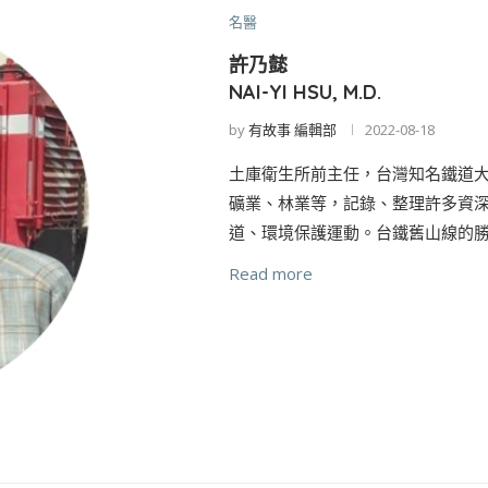
名醫
許乃懿
NAI-YI HSU, M.D.
by
有故事 編輯部
2022-08-18
土庫衛生所前主任，台灣知名鐵道
礦業、林業等，記錄、整理許多資
道、環境保護運動。台鐵舊山線的勝
Read more