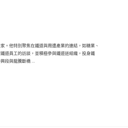
大家。他特別聚焦在鐵道與周遭產業的連結，如糖業、
深鐵道員工的訪談，並積極參與鐵道迷組織，投身鐵
興段與龍騰斷橋 …