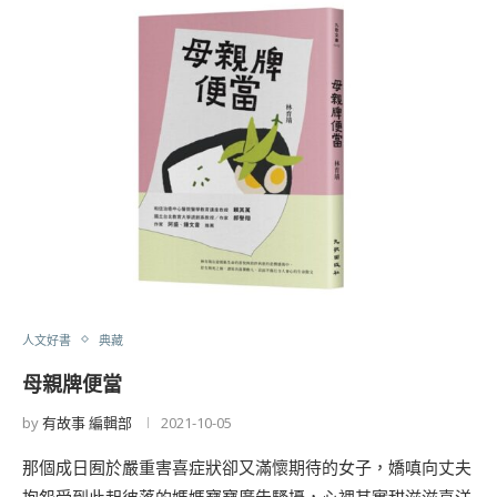
人文好書
典藏
母親牌便當
by
有故事 編輯部
2021-10-05
那個成日囿於嚴重害喜症狀卻又滿懷期待的女子，嬌嗔向丈夫
抱怨受到此起彼落的媽媽寶寶廣告騷擾，心裡其實甜滋滋喜洋