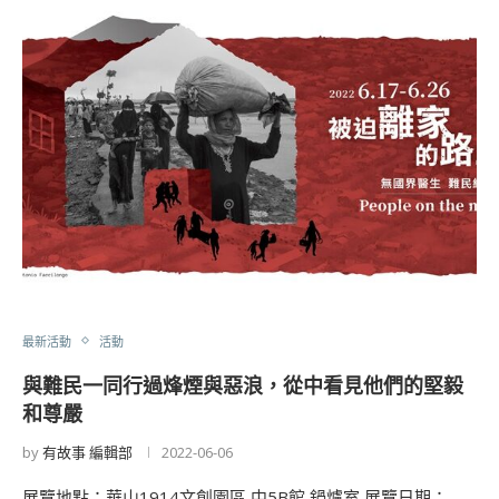
最新活動
活動
與難民一同行過烽煙與惡浪，從中看見他們的堅毅
和尊嚴
by
有故事 編輯部
2022-06-06
展覽地點：華山1914文創園區 中5B館 鍋爐室 展覽日期：