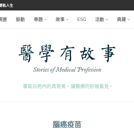
雙軌人生
堅韌
學之路
望者
磅登場
精選
脈動
專題
故事
ESG
活動
典藏
書寫白袍內的真善美，讓醫療的好被看見。
腦癌疫苗