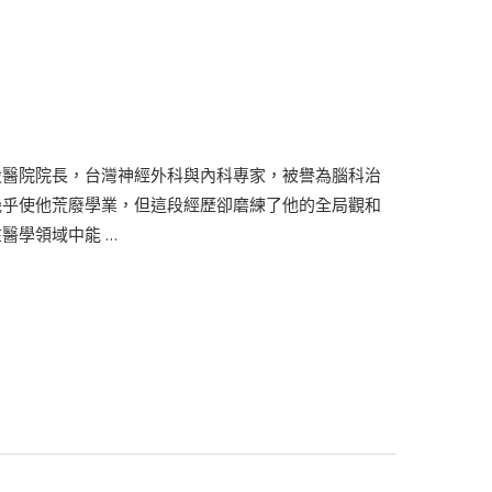
設醫院院長，台灣神經外科與內科專家，被譽為腦科治
幾乎使他荒廢學業，但這段經歷卻磨練了他的全局觀和
醫學領域中能 …