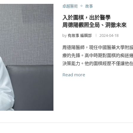
卓越醫術
故事
入於圍棋，出於醫學
周德陽觀照全局、洞徹未來
by
有故事 編輯部
2024-04-18
周德陽醫師，現任中國醫藥大學附
療的先鋒。高中時期對圍棋的痴迷
決策能力。他的圍棋經歷不僅讓他在
Read more