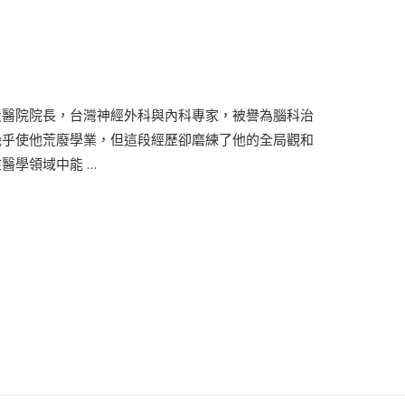
設醫院院長，台灣神經外科與內科專家，被譽為腦科治
幾乎使他荒廢學業，但這段經歷卻磨練了他的全局觀和
醫學領域中能 …