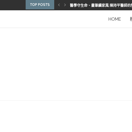
TOP POSTS
醫學守生命、畫筆續家風 陳持平醫師的
博惠生技引進台灣首部組織碎化刀
2025優秀護理人員表揚 看見疫後醫護
陳進堂醫師 榮獲玉鳳國際健康識能獎
從臨床到國際舞台 江秉穎醫師的睡眠醫
預防醫學的行動者 林鶴雄的人文醫路
陳曾基院長：從紅榜少年到偏鄉醫院守
臺灣腦健康協會學術研討會 腦疾權威重
謝瑞坤醫師：全人醫療的推手
HOME