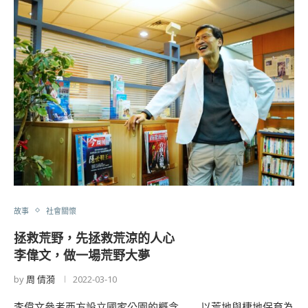
故事
社會關懷
拯救荒野，先拯救荒涼的人心
李偉文，做一場荒野大夢
by
周 倩漪
2022-03-10
李偉文參考西方設立國家公園的概念——以荒地與棲地保育為