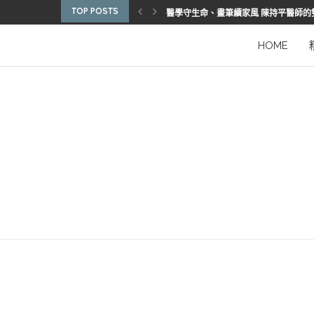
TOP POSTS
醫學守生命、畫筆續家風 陳持平醫師的
博惠生技引進台灣首部組織碎化刀
2025優秀護理人員表揚 看見疫後醫護
陳進堂醫師 榮獲玉鳳國際健康識能獎
從臨床到國際舞台 江秉穎醫師的睡眠醫
預防醫學的行動者 林鶴雄的人文醫路
陳曾基院長：從紅榜少年到偏鄉醫院守
臺灣腦健康協會學術研討會 腦疾權威重
謝瑞坤醫師：全人醫療的推手
HOME