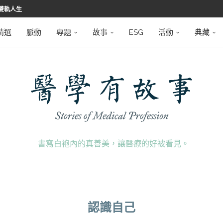
雙軌人生
堅韌
學之路
望者
磅登場
精選
脈動
專題
故事
ESG
活動
典藏
書寫白袍內的真善美，讓醫療的好被看見。
認識自己