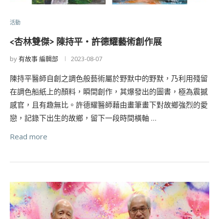
活動
<杏林雙傑> 陳持平・許德耀藝術創作展
by
有故事 編輯部
2023-08-07
陳持平醫師自創之調色般藝術屬於野默中的野默，乃利用殘留
在調色船紙上的顏料，瞬間創作，其爆發出的圖書，極為震撼
感官，且有趣無比。許德耀醫師藉由畫筆畫下對故鄉強烈的愛
戀，記錄下出生的故鄉，留下一段時間橫軸 …
Read more