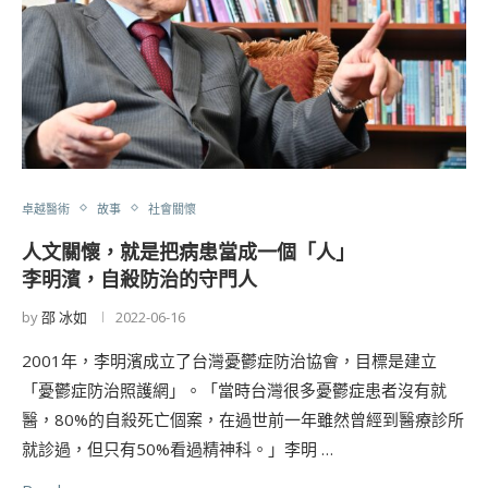
卓越醫術
故事
社會關懷
人文關懷，就是把病患當成一個「人」
李明濱，自殺防治的守門人
by
邵 冰如
2022-06-16
2001年，李明濱成立了台灣憂鬱症防治協會，目標是建立
「憂鬱症防治照護網」。「當時台灣很多憂鬱症患者沒有就
醫，80%的自殺死亡個案，在過世前一年雖然曾經到醫療診所
就診過，但只有50%看過精神科。」李明 …