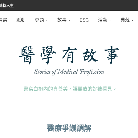
雙軌人生
堅韌
學之路
望者
磅登場
精選
脈動
專題
故事
ESG
活動
典藏
書寫白袍內的真善美，讓醫療的好被看見。
醫療爭議調解