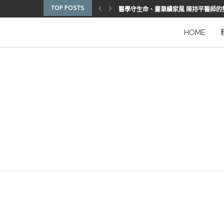
TOP POSTS
醫學守生命、畫筆續家風 陳持平醫師的
博惠生技引進台灣首部組織碎化刀
2025優秀護理人員表揚 看見疫後醫護
陳進堂醫師 榮獲玉鳳國際健康識能獎
從臨床到國際舞台 江秉穎醫師的睡眠醫
預防醫學的行動者 林鶴雄的人文醫路
陳曾基院長：從紅榜少年到偏鄉醫院守
臺灣腦健康協會學術研討會 腦疾權威重
謝瑞坤醫師：全人醫療的推手
HOME