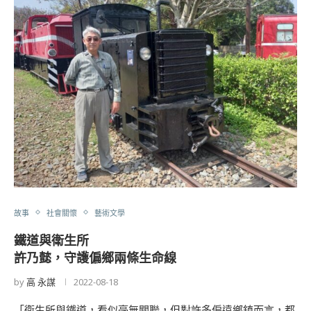
故事
社會關懷
藝術文學
鐵道與衛生所
許乃懿，守護偏鄉兩條生命線
by
高 永謀
2022-08-18
「衛生所與鐵道，看似毫無關聯，但對許多偏遠鄉鎮而言，都