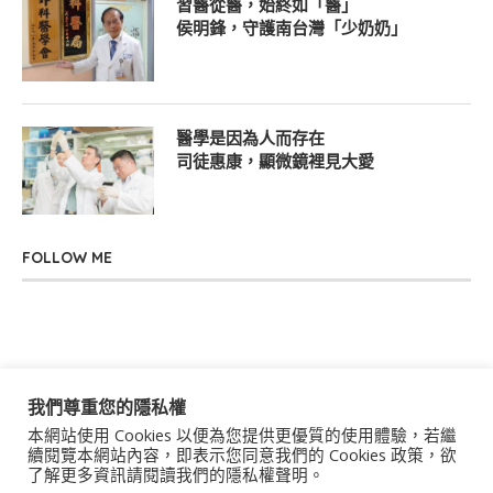
習醫從醫，始終如「醫」
侯明鋒，守護南台灣「少奶奶」
醫學是因為人而存在
司徒惠康，顯微鏡裡見大愛
FOLLOW ME
我們尊重您的隱私權
本網站使用 Cookies 以便為您提供更優質的使用體驗，若繼
關於我們
聯絡我們
服務條款
隱私權政策
續閱覽本網站內容，即表示您同意我們的 Cookies 政策，欲
了解更多資訊請閱讀我們的隱私權聲明。
著作權聲明
作者群