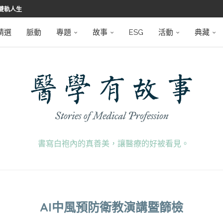
雙軌人生
堅韌
學之路
望者
磅登場
精選
脈動
專題
故事
ESG
活動
典藏
書寫白袍內的真善美，讓醫療的好被看見。
AI中風預防衛教演講暨篩檢