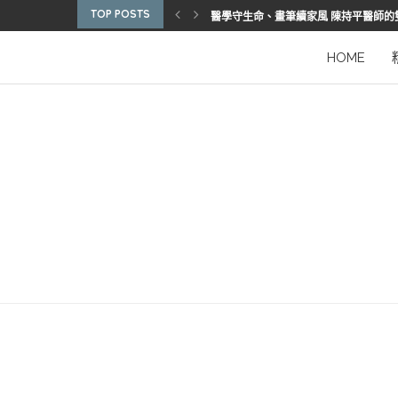
TOP POSTS
醫學守生命、畫筆續家風 陳持平醫師的
博惠生技引進台灣首部組織碎化刀
2025優秀護理人員表揚 看見疫後醫護
陳進堂醫師 榮獲玉鳳國際健康識能獎
從臨床到國際舞台 江秉穎醫師的睡眠醫
預防醫學的行動者 林鶴雄的人文醫路
陳曾基院長：從紅榜少年到偏鄉醫院守
臺灣腦健康協會學術研討會 腦疾權威重
謝瑞坤醫師：全人醫療的推手
HOME