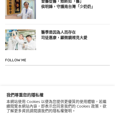
習醫從醫，始終如「醫」
侯明鋒，守護南台灣「少奶奶」
醫學是因為人而存在
司徒惠康，顯微鏡裡見大愛
FOLLOW ME
我們尊重您的隱私權
本網站使用 Cookies 以便為您提供更優質的使用體驗，若繼
關於我們
聯絡我們
服務條款
隱私權政策
續閱覽本網站內容，即表示您同意我們的 Cookies 政策，欲
了解更多資訊請閱讀我們的隱私權聲明。
著作權聲明
作者群