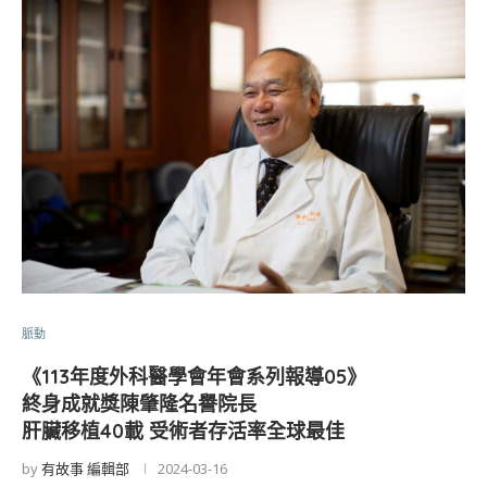
脈動
《113年度外科醫學會年會系列報導05》
終身成就獎陳肇隆名譽院長
肝臟移植40載 受術者存活率全球最佳
by
有故事 編輯部
2024-03-16