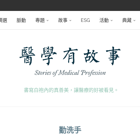
堅韌
學之路
望者
磅登場
精選
脈動
專題
故事
ESG
活動
典藏
書寫白袍內的真善美，讓醫療的好被看見。
勤洗手