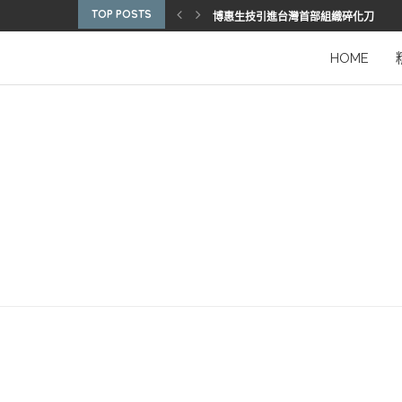
TOP POSTS
博惠生技引進台灣首部組織碎化刀
2025優秀護理人員表揚 看見疫後醫護
陳進堂醫師 榮獲玉鳳國際健康識能獎
從臨床到國際舞台 江秉穎醫師的睡眠醫
預防醫學的行動者 林鶴雄的人文醫路
陳曾基院長：從紅榜少年到偏鄉醫院守
臺灣腦健康協會學術研討會 腦疾權威重
謝瑞坤醫師：全人醫療的推手
HOME