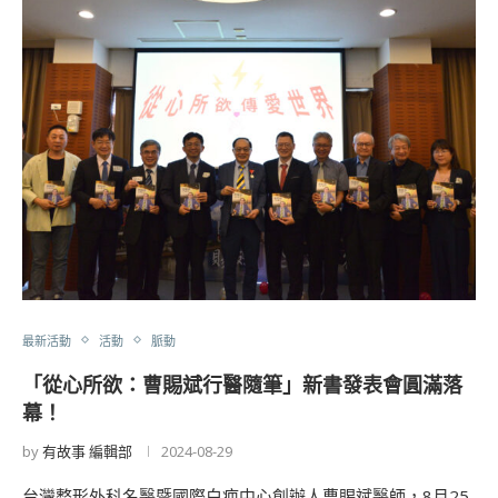
最新活動
活動
脈動
「從心所欲：曹賜斌行醫隨筆」新書發表會圓滿落
幕！
by
有故事 編輯部
2024-08-29
台灣整形外科名醫暨國際白疤中心創辦人曹賜斌醫師，8月25