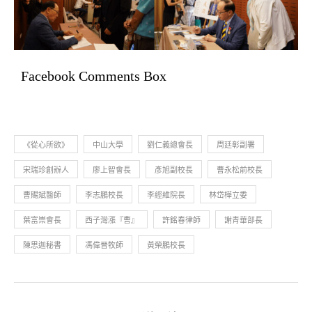
Facebook Comments Box
《從心所欲》
中山大學
劉仁義總會長
周廷彰副署
宋瑞珍創辦人
廖上智會長
彥旭副校長
曹永松前校長
曹賜斌醫師
李志鵬校長
李經維院長
林岱樺立委
葉富崇會長
西子灣漲『曹』
許銘春律師
謝青華部長
陳思迦秘書
馮偉晉牧師
黃榮鵬校長