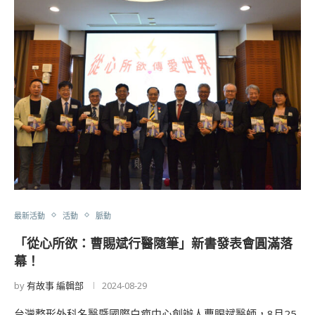
最新活動
活動
脈動
「從心所欲：曹賜斌行醫隨筆」新書發表會圓滿落
幕！
by
有故事 編輯部
2024-08-29
台灣整形外科名醫暨國際白疤中心創辦人曹賜斌醫師，8月25