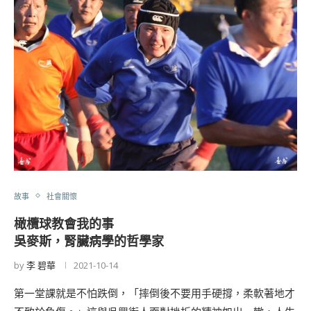
故事
社會關懷
橄欖球教會我的事
吳麥斯，腎臟病學的哲學家
by
李 碧華
2021-10-14
第一堂課就是不怕跌倒，「摔倒後不要用手硬撐，柔軟著地才