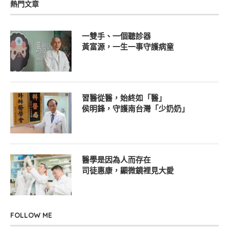
熱門文章
一雙手、一個聽診器
黃富源，一生一事守護病童
習醫從醫，始終如「醫」
侯明鋒，守護南台灣「少奶奶」
醫學是因為人而存在
司徒惠康，顯微鏡裡見大愛
FOLLOW ME