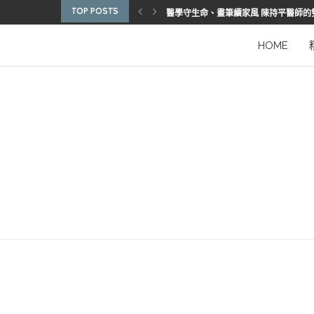
TOP POSTS
醫學守生命、畫筆續家風 陳持平醫師的
博惠生技引進台灣首部組織碎化刀
2025優秀護理人員表揚 看見疫後醫護
陳進堂醫師 榮獲玉鳳國際健康識能獎
從臨床到國際舞台 江秉穎醫師的睡眠醫
預防醫學的行動者 林鶴雄的人文醫路
陳曾基院長：從紅榜少年到偏鄉醫院守
臺灣腦健康協會學術研討會 腦疾權威重
謝瑞坤醫師：全人醫療的推手
HOME