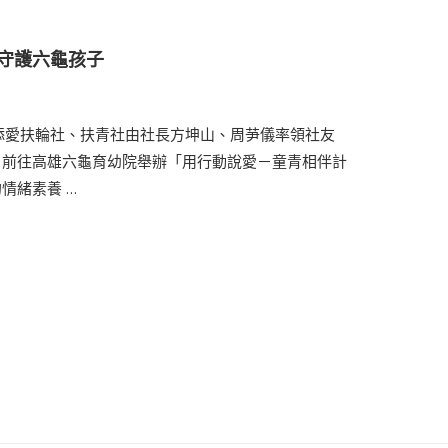
守護六龜孩子
北添愛扶輪社、扶青社由社長方坤山、周芛儀率領社友
，前往高雄六龜育幼院舉辦「用行動說愛－童青相伴計
情緒素養 …