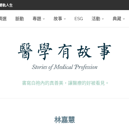
雙軌人生
堅韌
學之路
望者
磅登場
精選
脈動
專題
故事
ESG
活動
典藏
書寫白袍內的真善美，讓醫療的好被看見。
林嘉慧