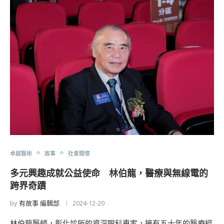
卓越醫術
故事
社會關懷
多元興趣成就公益使命 林伯龍，醫療與無線電的
跨界奇蹟
by
有故事 編輯部
2024-12-20
林伯龍醫師，彰化診所的資深眼科專家，擁有五十年的醫療經