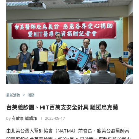
最新活動
活動
台美義診團、MIT百萬支安全針具 馳援烏克蘭
by
有故事 編輯部
2025-08-17
由北美台灣人醫師協會（NATMA）前會長、旅美台裔醫師蔡
榮聰率領的台美義診團，將於8月25日啟程，奔赴仍陷於戰火