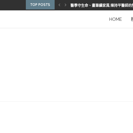
TOP POSTS
醫學守生命、畫筆續家風 陳持平醫師的
博惠生技引進台灣首部組織碎化刀
2025優秀護理人員表揚 看見疫後醫護
陳進堂醫師 榮獲玉鳳國際健康識能獎
從臨床到國際舞台 江秉穎醫師的睡眠醫
預防醫學的行動者 林鶴雄的人文醫路
陳曾基院長：從紅榜少年到偏鄉醫院守
臺灣腦健康協會學術研討會 腦疾權威重
謝瑞坤醫師：全人醫療的推手
HOME