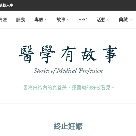
雙軌人生
堅韌
學之路
望者
磅登場
精選
脈動
專題
故事
ESG
活動
典藏
書寫白袍內的真善美，讓醫療的好被看見。
終止妊娠