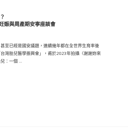
嗎？
妊娠與周產期安寧座談會
，甚至已經是國安議題，連續幾年都在全世界生育率後
台灣胎兒醫學振興會」，甫於2023年拍攝〈謝謝妳來
兒：一個 …