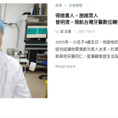
故事
社會關懷
得諸貴人，施諸眾人
曾明清，領航台灣牙醫數位轉
by
邱 文通
2021-10-21
2005年，小兒子4歲生日，他說
這句話讓他驚覺虧欠家人太多。於是
和其他牙醫同仁，能兼顧家庭生活及
Read more