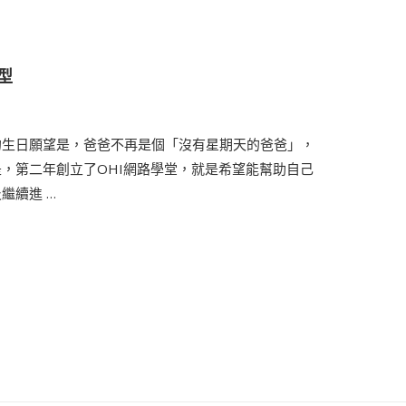
型
他的生日願望是，爸爸不再是個「沒有星期天的爸爸」，
，第二年創立了OHI網路學堂，就是希望能幫助自己
繼續進 …