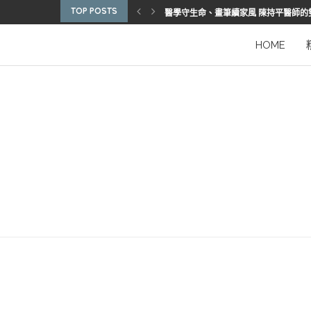
TOP POSTS
醫學守生命、畫筆續家風 陳持平醫師的
博惠生技引進台灣首部組織碎化刀
2025優秀護理人員表揚 看見疫後醫護
陳進堂醫師 榮獲玉鳳國際健康識能獎
從臨床到國際舞台 江秉穎醫師的睡眠醫
預防醫學的行動者 林鶴雄的人文醫路
陳曾基院長：從紅榜少年到偏鄉醫院守
臺灣腦健康協會學術研討會 腦疾權威重
謝瑞坤醫師：全人醫療的推手
HOME