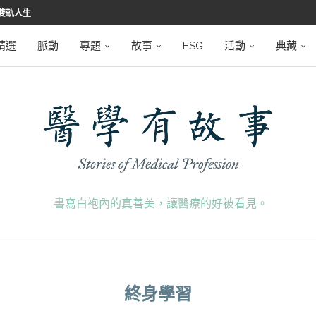
雙軌人生
堅韌
學之路
望者
磅登場
精選
脈動
專題
故事
ESG
活動
典藏
書寫白袍內的真善美，讓醫療的好被看見。
終身學習