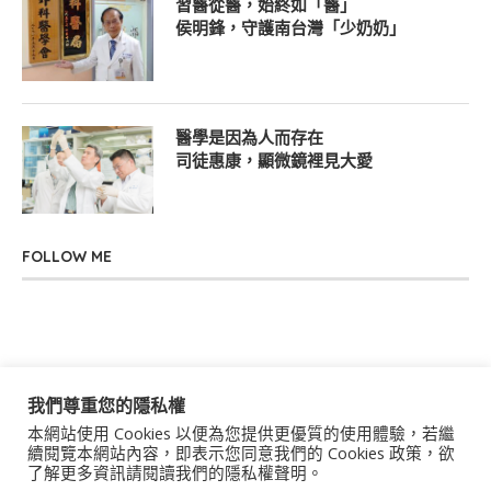
習醫從醫，始終如「醫」
侯明鋒，守護南台灣「少奶奶」
醫學是因為人而存在
司徒惠康，顯微鏡裡見大愛
FOLLOW ME
我們尊重您的隱私權
本網站使用 Cookies 以便為您提供更優質的使用體驗，若繼
關於我們
聯絡我們
服務條款
隱私權政策
續閱覽本網站內容，即表示您同意我們的 Cookies 政策，欲
了解更多資訊請閱讀我們的隱私權聲明。
著作權聲明
作者群