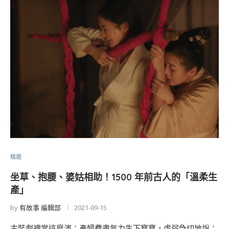
精選
坐草、抱腰、婆姑相助！1500 年前古人的「溫柔生
產」
by
有故事 編輯部
2021-09-15
古裝劇裡常這麼演：產婦費盡氣力生下寶寶，虛弱急切地說：