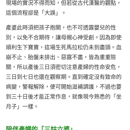
現場的實況不得而知，但若從古代漢醫的觀點，
這個流程卻是「大誤」。
產婆此時須把孩子抱開，也不可透露嬰兒的性
別，以免不合期待，讓母親心神受創。因為即使
順利生下寶寶，這場生死馬拉松仍未到盡頭。血
崩不止、胎盤未排出、惡露不盡，皆為重重險
關，所以產後三日須密切注意產婦的性命安危，
三日到七日也還在觀察期。直到確定沒有致命的
病變，警報解除，便可開始滋補調護，不過也要
到三十日後才能正常作息，就像現今熟悉的「坐
月子」一樣。
陪伴產婦的「三姑六婆」