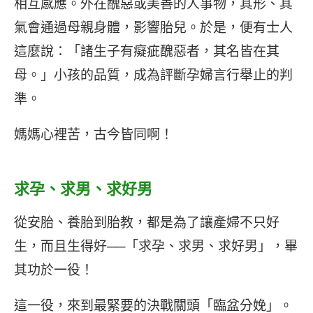
相互感應。外在醜惡或美善的人事物，其形、其
氣會通過母親身體，影響胎兒。於是，便有士人
這麼說：「諸生子有癡疵醜惡者，其名皆在其
母。」小孩的品質，成為評斷孕婦言行舉止的判
準。
媽媽心裡苦，古今皆同啊！
求孕、求男、求好男
從安胎、養胎到胎教，都是為了讓產婦不只好
生，而且生得好──「求孕、求男、求好男」，畢
其功於一役！
這一役，來到最緊要的決戰關頭「臨盆分娩」。