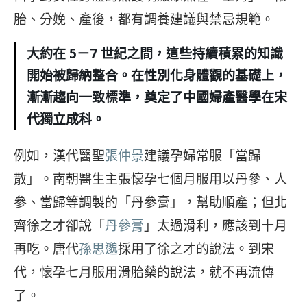
胎、分娩、產後，都有調養建議與禁忌規範。
大約在 5－7 世紀之間，這些持續積累的知識
開始被歸納整合。在性別化身體觀的基礎上，
漸漸趨向一致標準，奠定了中國婦產醫學在宋
代獨立成科。
例如，漢代醫聖
張仲景
建議孕婦常服「當歸
散」。南朝醫生主張懷孕七個月服用以丹參、人
參、當歸等調製的「丹參膏」，幫助順產；但北
齊徐之才卻說「
丹參膏
」太過滑利，應該到十月
再吃。唐代
孫思邈
採用了徐之才的說法。到宋
代，懷孕七月服用滑胎藥的說法，就不再流傳
了。