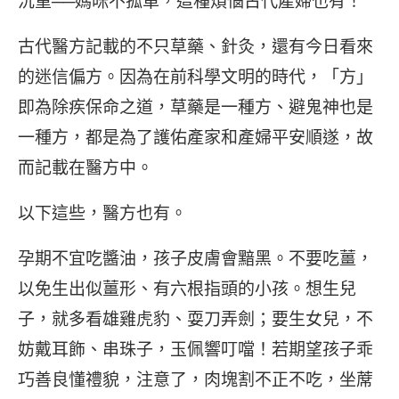
沉重──媽咪不孤單，這種煩惱古代產婦也有！
古代醫方記載的不只草藥、針灸，還有今日看來
的迷信偏方。因為在前科學文明的時代，「方」
即為除疾保命之道，草藥是一種方、避鬼神也是
一種方，都是為了護佑產家和產婦平安順遂，故
而記載在醫方中。
以下這些，醫方也有。
孕期不宜吃醬油，孩子皮膚會黯黑。不要吃薑，
以免生出似薑形、有六根指頭的小孩。想生兒
子，就多看雄雞虎豹、耍刀弄劍；要生女兒，不
妨戴耳飾、串珠子，玉佩響叮噹！若期望孩子乖
巧善良懂禮貌，注意了，肉塊割不正不吃，坐蓆