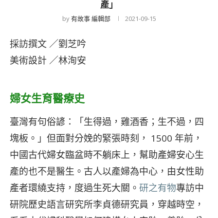
產」
by
有故事 編輯部
2021-09-15
採訪撰文 ／劉芝吟
美術設計 ／林洵安
婦女生育醫療史
臺灣有句俗諺：「生得過，雞酒香；生不過，四
塊板。」但面對分娩的緊張時刻， 1500 年前，
中國古代婦女臨盆時不躺床上，幫助產婦安心生
產的也不是醫生。古人以產婦為中心，由女性助
產者環繞支持，度過生死大關。
研之有物
專訪中
研院歷史語言研究所李貞德研究員，穿越時空，