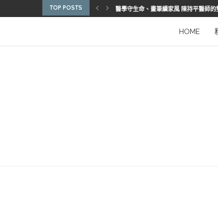
TOP POSTS
醫學守生命、畫筆續家風 陳持平醫師的
博惠生技引進台灣首部組織碎化刀
2025優秀護理人員表揚 看見疫後醫護
陳進堂醫師 榮獲玉鳳國際健康識能獎
從臨床到國際舞台 江秉穎醫師的睡眠醫
預防醫學的行動者 林鶴雄的人文醫路
陳曾基院長：從紅榜少年到偏鄉醫院守
臺灣腦健康協會學術研討會 腦疾權威重
謝瑞坤醫師：全人醫療的推手
HOME