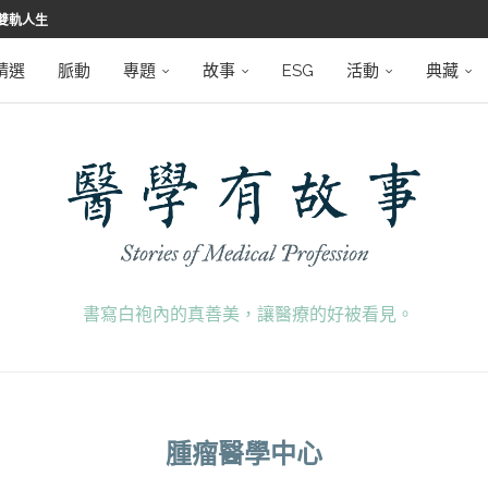
雙軌人生
堅韌
學之路
望者
磅登場
精選
脈動
專題
故事
ESG
活動
典藏
書寫白袍內的真善美，讓醫療的好被看見。
腫瘤醫學中心