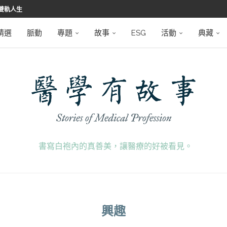
雙軌人生
堅韌
學之路
望者
磅登場
精選
脈動
專題
故事
ESG
活動
典藏
書寫白袍內的真善美，讓醫療的好被看見。
興趣