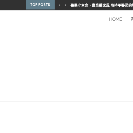
TOP POSTS
醫學守生命、畫筆續家風 陳持平醫師的
博惠生技引進台灣首部組織碎化刀
2025優秀護理人員表揚 看見疫後醫護
陳進堂醫師 榮獲玉鳳國際健康識能獎
從臨床到國際舞台 江秉穎醫師的睡眠醫
預防醫學的行動者 林鶴雄的人文醫路
陳曾基院長：從紅榜少年到偏鄉醫院守
臺灣腦健康協會學術研討會 腦疾權威重
謝瑞坤醫師：全人醫療的推手
HOME