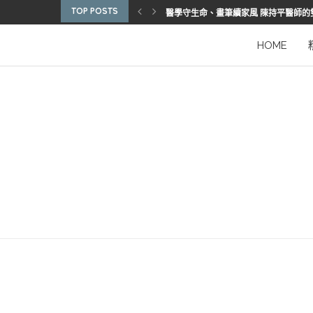
TOP POSTS
醫學守生命、畫筆續家風 陳持平醫師的
博惠生技引進台灣首部組織碎化刀
2025優秀護理人員表揚 看見疫後醫護
陳進堂醫師 榮獲玉鳳國際健康識能獎
從臨床到國際舞台 江秉穎醫師的睡眠醫
預防醫學的行動者 林鶴雄的人文醫路
陳曾基院長：從紅榜少年到偏鄉醫院守
臺灣腦健康協會學術研討會 腦疾權威重
謝瑞坤醫師：全人醫療的推手
HOME