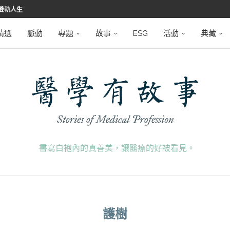
雙軌人生
堅韌
學之路
望者
磅登場
精選
脈動
專題
故事
ESG
活動
典藏
書寫白袍內的真善美，讓醫療的好被看見。
護樹