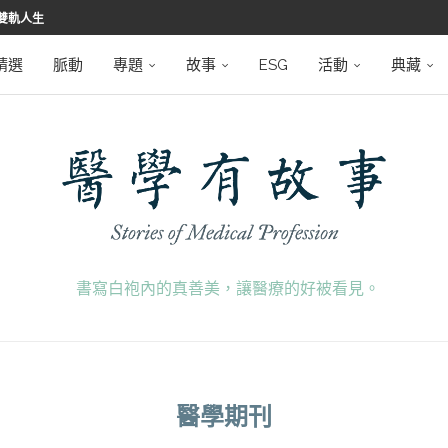
雙軌人生
堅韌
學之路
望者
磅登場
精選
脈動
專題
故事
ESG
活動
典藏
書寫白袍內的真善美，讓醫療的好被看見。
醫學期刊