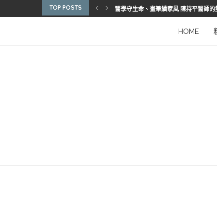
TOP POSTS
醫學守生命、畫筆續家風 陳持平醫師的
博惠生技引進台灣首部組織碎化刀
2025優秀護理人員表揚 看見疫後醫護
陳進堂醫師 榮獲玉鳳國際健康識能獎
從臨床到國際舞台 江秉穎醫師的睡眠醫
預防醫學的行動者 林鶴雄的人文醫路
陳曾基院長：從紅榜少年到偏鄉醫院守
臺灣腦健康協會學術研討會 腦疾權威重
謝瑞坤醫師：全人醫療的推手
HOME