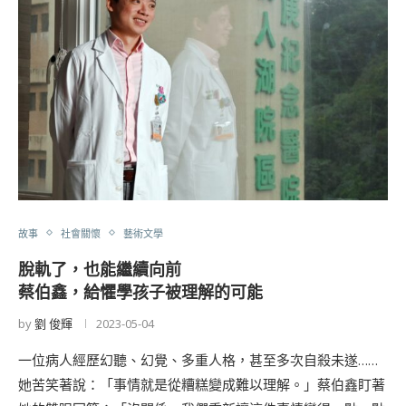
故事
社會關懷
藝術文學
脫軌了，也能繼續向前
蔡伯鑫，給懼學孩子被理解的可能
by
劉 俊輝
2023-05-04
一位病人經歷幻聽、幻覺、多重人格，甚至多次自殺未遂……
她苦笑著說：「事情就是從糟糕變成難以理解。」蔡伯鑫盯著