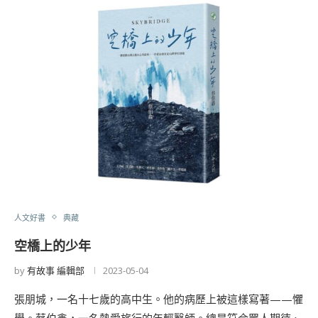
人文好書
典藏
空橋上的少年
by
有故事 編輯部
2023-05-04
張朋城，一名十七歲的高中生。他的病歷上被這樣寫著——懼
學。蔡伯鑫，一名熱愛旅行的年輕醫師。總是符合眾人期待、