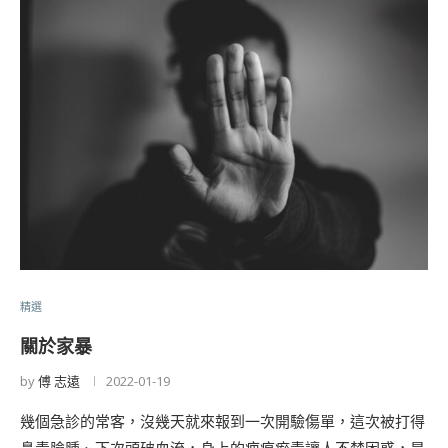
精選
關於家暴
by
傅 志遠
2022-01-19
幾個急診的常客，沒幾天就來報到一次開驗傷單，這次被打得
鼻青臉腫、下次頭破血流，身上的疤痕瘀青讓人不禁困惑，是