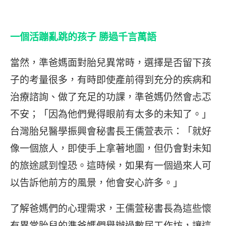
一個活蹦亂跳的孩子 勝過千言萬語
當然，準爸媽面對胎兒異常時，選擇是否留下孩
子的考量很多，有時即使產前得到充分的疾病和
治療諮詢、做了充足的功課，準爸媽仍然會忐忑
不安；「因為他們覺得眼前有太多的未知了。」
台灣胎兒醫學振興會秘書長王儒萱表示：「就好
像一個旅人，即使手上拿著地圖，但仍會對未知
的旅途感到惶恐。這時候，如果有一個過來人可
以告訴他前方的風景，他會安心許多。」
了解爸媽們的心理需求，王儒萱秘書長為這些懷
有異常胎兒的準爸媽們舉辦過數屆工作坊，讓這