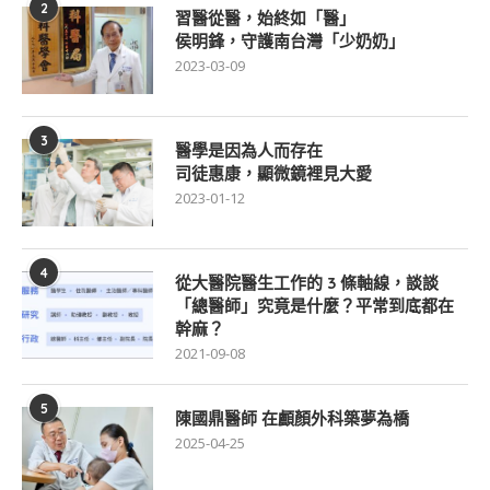
2
習醫從醫，始終如「醫」
侯明鋒，守護南台灣「少奶奶」
2023-03-09
3
醫學是因為人而存在
司徒惠康，顯微鏡裡見大愛
2023-01-12
4
從大醫院醫生工作的 3 條軸線，談談
「總醫師」究竟是什麼？平常到底都在
幹麻？
2021-09-08
5
陳國鼎醫師 在顱顏外科築夢為橋
2025-04-25