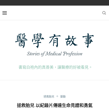
書寫白袍內的真善美，讓醫療的好被看見。
拯救胎兒
脈動
拯救胎兒 以紀錄片傳達生命見證和勇氣