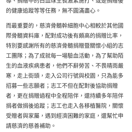
導、捐贈中的白血球生長激素施打、或是捐贈後
的健康追蹤等等任務，無不圓滿盡心。
而最重要的，慈濟骨髓幹細胞中心相較於其他國
際骨髓資料庫，配對成功後有頗高的捐贈比率，
特別要感謝所有的慈濟骨髓捐贈暨關懷小組的志
工團隊；為了成就每一場驗血活動，為了幫助陌
生的血液疾病患者，他們不辭勞苦、不畏晴雨嚴
寒，走上街頭，走入公司行號與校園，只為能多
招募一些志願者；志工不但在配對後協助捐贈
者，更在捐贈過程中全程陪伴，還持續多年陪伴
捐者做捐後追蹤；志工也走入各移植醫院，關懷
受贈者與家屬，遇到經濟困難的家庭，還幫忙申
請慈濟的慈善補助。