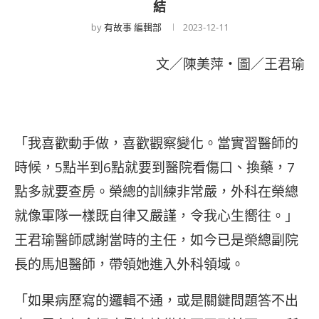
結
by
有故事 編輯部
2023-12-11
文／陳美萍・圖／王君瑜
「我喜歡動手做，喜歡觀察變化。當實習醫師的
時候，5點半到6點就要到醫院看傷口、換藥，7
點多就要查房。榮總的訓練非常嚴，外科在榮總
就像軍隊一樣既自律又嚴謹，令我心生嚮往。」
王君瑜醫師感謝當時的主任，如今已是榮總副院
長的馬旭醫師，帶領她進入外科領域。
「如果病歷寫的邏輯不通，或是關鍵問題答不出