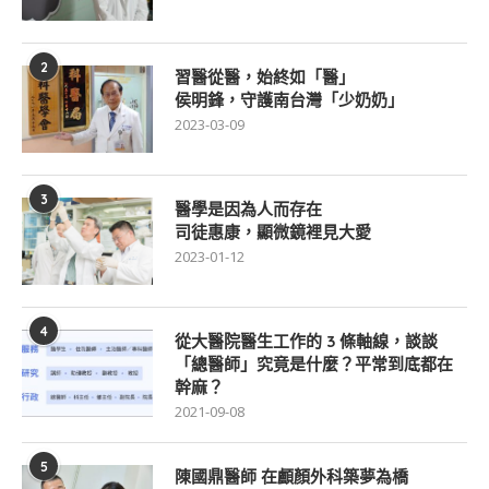
2
習醫從醫，始終如「醫」
侯明鋒，守護南台灣「少奶奶」
2023-03-09
3
醫學是因為人而存在
司徒惠康，顯微鏡裡見大愛
2023-01-12
4
從大醫院醫生工作的 3 條軸線，談談
「總醫師」究竟是什麼？平常到底都在
幹麻？
2021-09-08
5
陳國鼎醫師 在顱顏外科築夢為橋