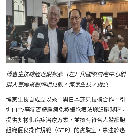
博惠生技總經理謝邦彥（左）與國際白疤中心創
辦人曹賜斌醫師相見歡。博惠生技／提供
博惠生技自成立以來，與日本蓮見技術合作，引
進HITV癌症實體腫瘤免疫細胞療法與細胞製程，
提供多樣化癌症治療方案，並擁有符合人體細胞
組織優良操作規範（GTP）的實驗室，專注於癌