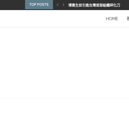
TOP POSTS
博惠生技引進台灣首部組織碎化刀
2025優秀護理人員表揚 看見疫後醫護
陳進堂醫師 榮獲玉鳳國際健康識能獎
從臨床到國際舞台 江秉穎醫師的睡眠醫
預防醫學的行動者 林鶴雄的人文醫路
陳曾基院長：從紅榜少年到偏鄉醫院守
臺灣腦健康協會學術研討會 腦疾權威重
謝瑞坤醫師：全人醫療的推手
HOME