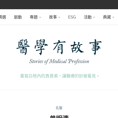
堅韌
學之路
望者
磅登場
精選
脈動
專題
故事
ESG
活動
典藏
書寫白袍內的真善美，讓醫療的好被看見。
名醫