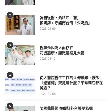
2
習醫從醫，始終如「醫」
侯明鋒，守護南台灣「少奶奶」
2023-03-09
3
醫學是因為人而存在
司徒惠康，顯微鏡裡見大愛
2023-01-12
4
從大醫院醫生工作的 3 條軸線，談談
「總醫師」究竟是什麼？平常到底都在
幹麻？
2021-09-08
5
陳國鼎醫師 在顱顏外科築夢為橋