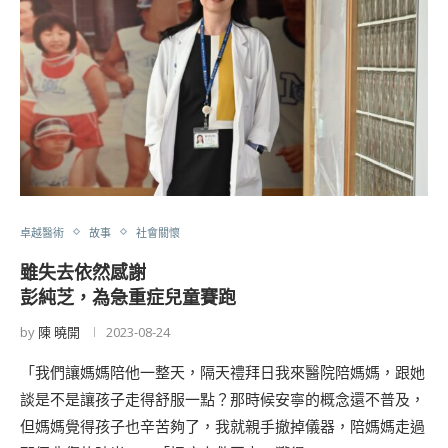
卓越醫術
故事
社會關懷
雖失去依然感謝
彭純芝，為急重症兒童賽跑
by
陳 曉開
2023-08-24
「我們讓媽媽陪他一整天，隔天禮拜日我來醫院陪媽媽，跟她
談是不是讓孩子走得舒服一點？那時候安寧的概念還不普及，
但媽媽覺得孩子也辛苦夠了，我就親手撤掉儀器，陪媽媽走過