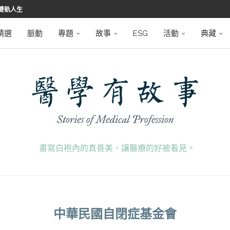
雙軌人生
堅韌
學之路
望者
磅登場
精選
脈動
專題
故事
ESG
活動
典藏
書寫白袍內的真善美，讓醫療的好被看見。
中華民國自閉症基金會