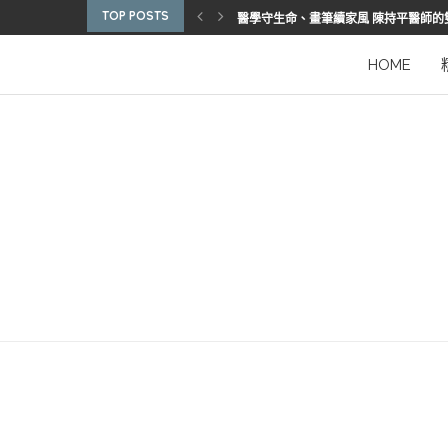
TOP POSTS
醫學守生命、畫筆續家風 陳持平醫師的
博惠生技引進台灣首部組織碎化刀
2025優秀護理人員表揚 看見疫後醫護
陳進堂醫師 榮獲玉鳳國際健康識能獎
從臨床到國際舞台 江秉穎醫師的睡眠醫
預防醫學的行動者 林鶴雄的人文醫路
陳曾基院長：從紅榜少年到偏鄉醫院守
臺灣腦健康協會學術研討會 腦疾權威重
謝瑞坤醫師：全人醫療的推手
HOME