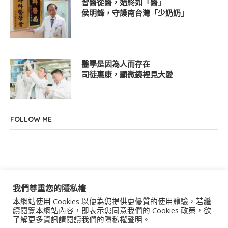
習醫從醫，始終如「醫」
侯明鋒，守護南台灣「少奶奶」
醫學是因為人而存在
司徒惠康，顯微鏡裡見大愛
FOLLOW ME
我們尊重您的隱私權
本網站使用 Cookies 以便為您提供更優質的使用體驗，若繼
關於我們
聯絡我們
服務條款
隱私權政策
續閱覽本網站內容，即表示您同意我們的 Cookies 政策，欲
了解更多資訊請閱讀我們的隱私權聲明。
著作權聲明
作者群