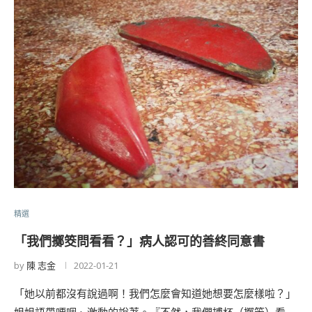
精選
「我們擲筊問看看？」病人認可的善終同意書
by
陳 志金
2022-01-21
「她以前都沒有說過啊！我們怎麼會知道她想要怎麼樣啦？」
姐姐語帶哽咽、激動的說著。『不然，我們搏杯（擲筊）看