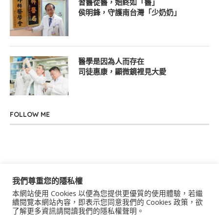
習醫從醫，始終如「醫」
侯明鋒，守護南台灣「少奶奶」
醫學是因為人而存在
司徒惠康，顯微鏡裡見大愛
FOLLOW ME
我們尊重您的隱私權
本網站使用 Cookies 以便為您提供更優質的使用體驗，若繼
關於我們
聯絡我們
服務條款
隱私權政策
續閱覽本網站內容，即表示您同意我們的 Cookies 政策，欲
了解更多資訊請閱讀我們的隱私權聲明。
著作權聲明
作者群