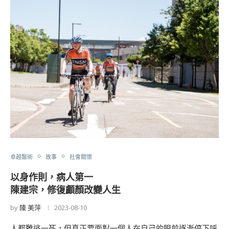
卓越醫術
故事
社會關懷
以身作則，病人第一
陳建宗，修復顱顏改變人生
by
陳 美萍
2023-08-10
人都難逃一死，但真正要面對一個人在自己的眼前逐漸停下呼