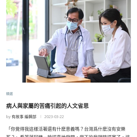
精選
病人與家屬的苦痛引起的人文省思
by
有故事 編輯部
2023-03-22
「你覺得我這樣活著還有什麽意義嗎？台灣爲什麽沒有安樂
死？」看著蔣阿姨一臉認真地發問，當下的我頓時語塞了。這