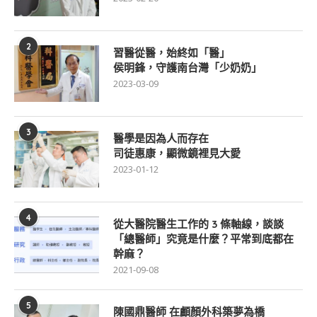
2
習醫從醫，始終如「醫」
侯明鋒，守護南台灣「少奶奶」
2023-03-09
3
醫學是因為人而存在
司徒惠康，顯微鏡裡見大愛
2023-01-12
4
從大醫院醫生工作的 3 條軸線，談談
「總醫師」究竟是什麼？平常到底都在
幹麻？
2021-09-08
5
陳國鼎醫師 在顱顏外科築夢為橋